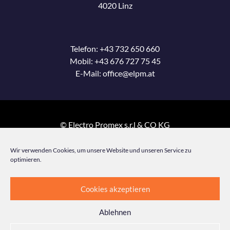
4020 Linz
Telefon:
+43 732 650 660
Mobil:
+43 676 727 75 45
E-Mail:
office@elpm.at
© Electro Promex s.r.l & CO KG
Wir verwenden Cookies, um unsere Website und unseren Service zu
Facebook
optimieren.
Kontakt
Cookies akzeptieren
Cookies
Ablehnen
Datenschutz