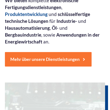
Wir bieten
komplette
elektronische
Fertigungsdienstleistungen
,
Produktentwicklung
und
schlüsselfertige
technische Lösungen
für
Industrie-
und
Hausautomatisierung
,
Öl-
und
Bergbauindustrie
, sowie
Anwendungen in der
Energiewirtschaft
an.
Mehr über unsere Dienstleistungen