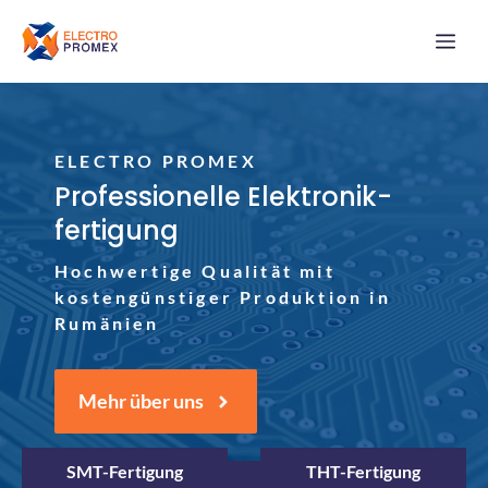
Zum
Me
Inhalt
springen
ELECTRO PROMEX
Professionelle Elektronik­
fertigung
Hochwertige Qualität mit
kostengünstiger Produktion in
Rumänien
Mehr über uns
SMT-Fertigung
THT-Fertigung